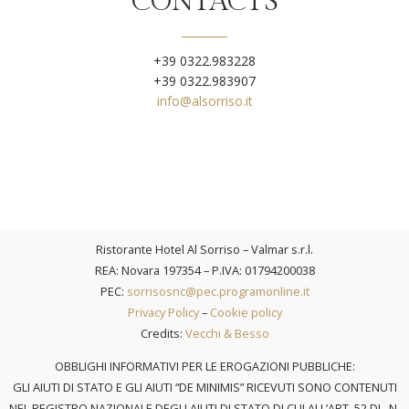
CONTACTS
+39 0322.983228
+39 0322.983907
info@alsorriso.it
Ristorante Hotel Al Sorriso – Valmar s.r.l.​
REA: Novara 197354 – P.IVA: 01794200038
PEC:
sorrisosnc@pec.programonline.it
Privacy Policy
–
Cookie policy
Credits:
Vecchi & Besso
OBBLIGHI INFORMATIVI PER LE EROGAZIONI PUBBLICHE:
GLI AIUTI DI STATO E GLI AIUTI “DE MINIMIS” RICEVUTI SONO CONTENUTI
NEL REGISTRO NAZIONALE DEGLI AIUTI DI STATO DI CUI ALL’ART. 52 DL. N.