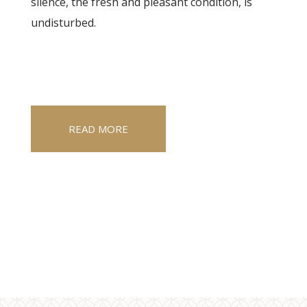
silence, the fresh and pleasant condition, is
undisturbed.
READ MORE